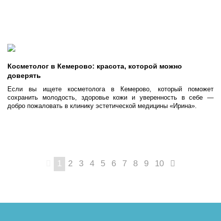
Косметолог в Кемерово: красота, которой можно
доверять
Если вы ищете косметолога в Кемерово, который поможет
сохранить молодость, здоровье кожи и уверенность в себе —
добро пожаловать в клинику эстетической медицины «Ирина».
1
2
3
4
5
6
7
8
9
10