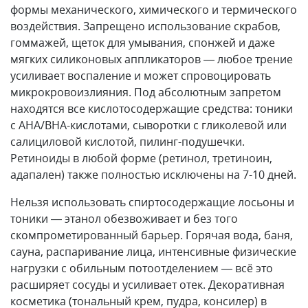
формы механического, химического и термического
воздействия. Запрещено использование скрабов,
гоммажей, щеток для умывания, спонжей и даже
мягких силиконовых аппликаторов — любое трение
усиливает воспаление и может спровоцировать
микрокровоизлияния. Под абсолютным запретом
находятся все кислотосодержащие средства: тоники
с AHA/BHA-кислотами, сыворотки с гликолевой или
салициловой кислотой, пилинг-подушечки.
Ретиноиды в любой форме (ретинол, третиноин,
адапален) также полностью исключены на 7-10 дней.
Нельзя использовать спиртосодержащие лосьоны и
тоники — этанол обезвоживает и без того
скомпрометированный барьер. Горячая вода, баня,
сауна, распаривание лица, интенсивные физические
нагрузки с обильным потоотделением — всё это
расширяет сосуды и усиливает отек. Декоративная
косметика (тональный крем, пудра, консилер) в