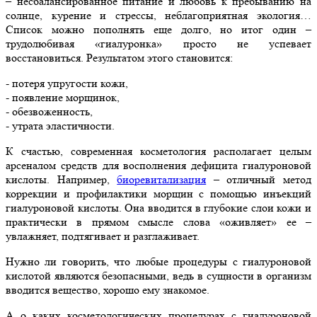
– несбалансированное питание и любовь к пребыванию на
солнце, курение и стрессы, неблагоприятная экология…
Список можно пополнять еще долго, но итог один –
трудолюбивая «гиалуронка» просто не успевает
восстановиться. Результатом этого становится:
- потеря упругости кожи,
- появление морщинок,
- обезвоженность,
- утрата эластичности.
К счастью, современная косметология располагает целым
арсеналом средств для восполнения дефицита гиалуроновой
кислоты. Например,
биоревитализация
– отличный метод
коррекции и профилактики морщин с помощью инъекций
гиалуроновой кислоты. Она вводится в глубокие слои кожи и
практически в прямом смысле слова «оживляет» ее –
увлажняет, подтягивает и разглаживает.
Нужно ли говорить, что любые процедуры с гиалуроновой
кислотой являются безопасными, ведь в сущности в организм
вводится вещество, хорошо ему знакомое.
А о каких косметологических процедурах с гиалуроновой