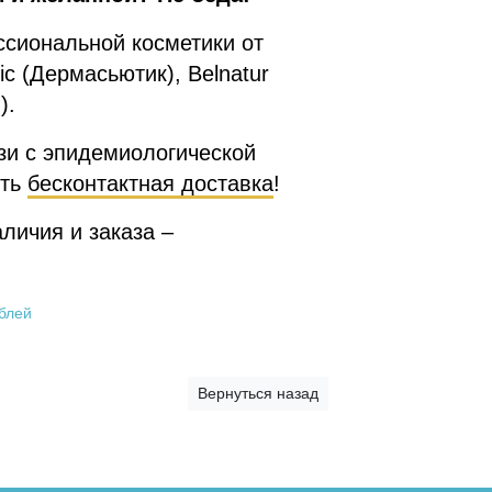
ссиональной косметики от
c (Дермасьютик), Belnatur
).
зи с эпидемиологической
сть
бесконтактная доставка
!
личия и заказа –
ублей
Вернуться назад