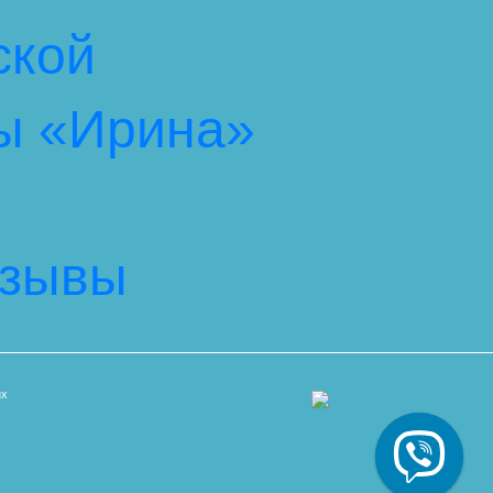
ской
ы «Ирина»
тзывы
их