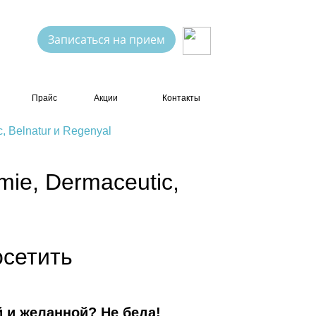
Записаться на прием
Прайс
Акции
Контакты
 Belnatur и Regenyal
ie, Dermaceutic,
осетить
й и желанной? Не беда!