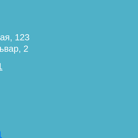
ая, 123
ьвар, 2
1
а