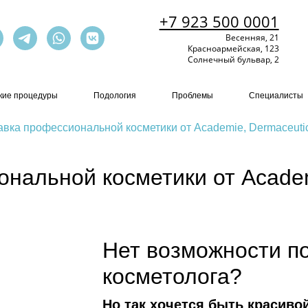
+7 923 500 0001
Весенняя, 21
Красноармейская, 123
Солнечный бульвар, 2
кие процедуры
Подология
Проблемы
Специалисты
авка профессиональной косметики от Academie, Dermaceutic,
нальной косметики от Academ
Нет возможности п
косметолога?
Но так хочется быть красиво