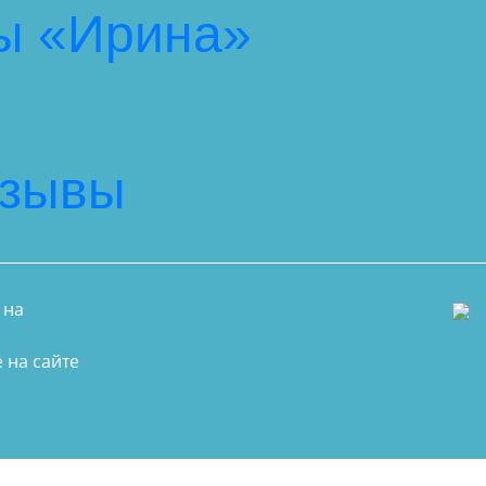
ы «Ирина»
тзывы
 на
 на сайте