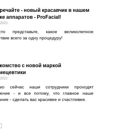
речайте - новый красавчик в нашем
ке аппаратов - ProFacial!
.2023
сто представьте, какое великолепное
твие всего за одну процедуру!
комство с новой маркой
мецевтики
.2022
мо сейчас наши сотрудники проходят
чение - и все потому, что главное наше
ние - сделать вас красивее и счастливее.