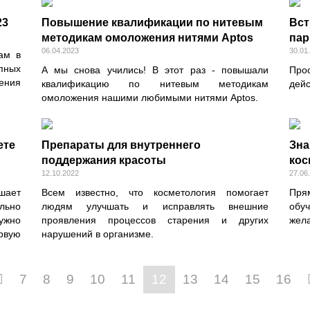
23
Повышение квалификации по нитевым
Вст
методикам омоложения нитями Aptos
пар
06.04.2023
30.01
ам в
пных
А мы снова учились! В этот раз - повышали
Про
ения
квалификацию по нитевым методикам
дейс
омоложения нашими любимыми нитями Aptos.
ете
Препараты для внутреннего
Зна
поддержания красоты
кос
12.10.2022
27.06
чшает
Всем известно, что косметология помогает
Пря
льно
людям улучшать и исправлять внешние
обу
ужно
проявления процессов старения и других
жела
рвую
нарушений в организме.
7
8
9
10
11
12
13
14
15
16