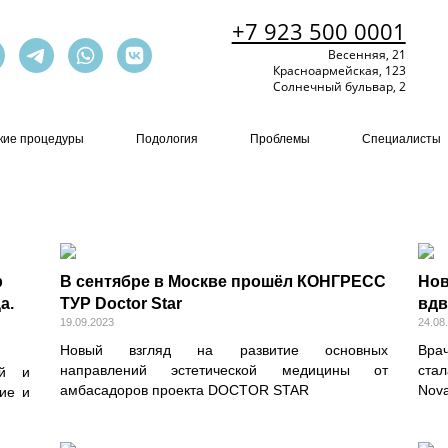
+7 923 500 0001
Весенняя, 21
Красноармейская, 123
Солнечный бульвар, 2
кие процедуры
Подология
Проблемы
Специалисты
р
В сентябре в Москве прошёл КОНГРЕСС
Нов
а.
ТУР Doctor Star️
вдв
19.09.2023
24.08
Новый взгляд на развитие основных
Вра
направлений эстетической медицины от
ста
ой и
амбасадоров проекта DOCTOR STAR
Nov
ие и