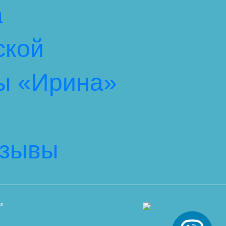
а
ской
ы «Ирина»
тзывы
их