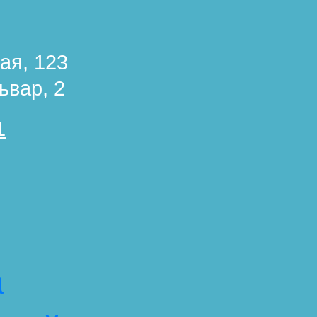
ая, 123
ьвар, 2
1
а