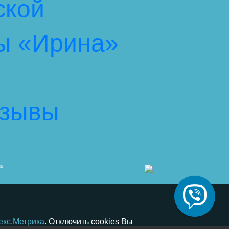
ской
ы «Ирина»
тзывы
их
екс.Метрика
. Отключить cookies Вы