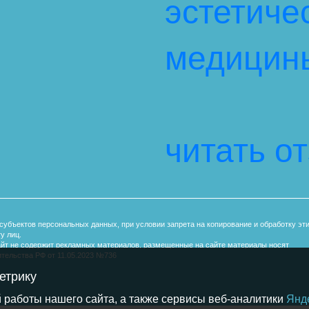
эстетиче
медицин
читать о
субъектов персональных данных, при условии запрета на копирование и обработку эт
у лиц.
айт не содержит рекламных материалов, размещенные на сайте материалы носят
тельства РФ от 11.05.2023 №736
етрику
 работы нашего сайта, а также сервисы веб-аналитики
Янд