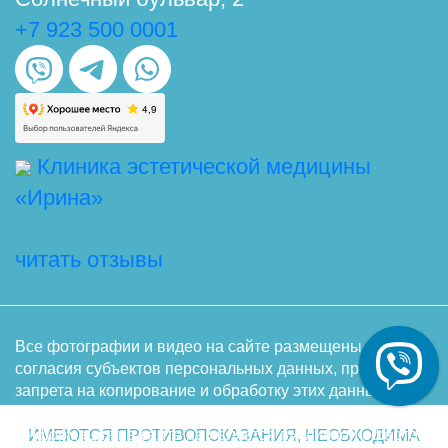
+7 923 500 0001
Клиника эстетической медицины
«Ирина»
читать отзывы
Все фотографии и видео на сайте размещены с
согласия субъектов персональных данных, при условии
запрета на копирование и обработку этих данных
(кроме получения доступа) неопределенному кругу лиц.
Информация на сайте не является публичной офертой,
ИМЕЮТСЯ ПРОТИВОПОКАЗАНИЯ, НЕОБХОДИМА