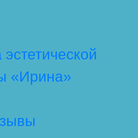
 эстетической
ы «Ирина»
тзывы