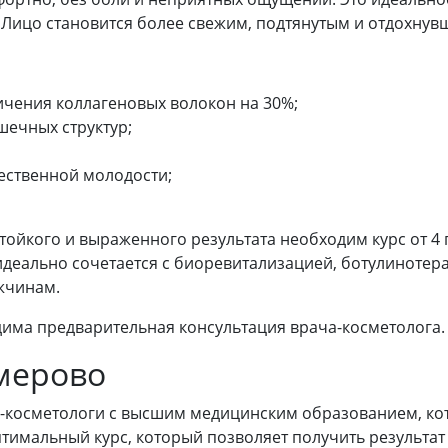
 Лицо становится более свежим, подтянутым и отдохнувш
ичения коллагеновых волокон на 30%;
шечных структур;
ественной молодости;
тойкого и выраженного результата необходим курс от 4 
идеально сочетается с биоревитализацией, ботулинотер
жчинам.
дима предварительная консультация врача-косметолога.
мерово
и-косметологи с высшим медицинским образованием, ко
тимальный курс, который позволяет получить результа