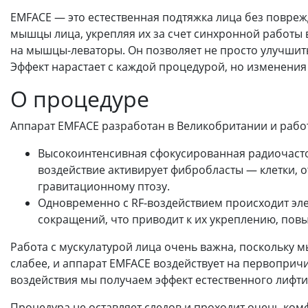
EMFACE — это естественная подтяжка лица без повре
мышцы лица, укрепляя их за счет синхронной работы 
на мышцы-леваторы. Он позволяет не просто улучшить
Эффект нарастает с каждой процедурой, но изменения 
О процедуре
Аппарат EMFACE разработан в Великобритании и работа
Высокоинтенсивная сфокусированная радиочастот
воздействие активирует фибробласты — клетки, о
гравитационному птозу.
Одновременно с RF-воздействием происходит эле
сокращений, что приводит к их укреплению, по
Работа с мускулатурой лица очень важна, поскольку 
слабее, и аппарат EMFACE воздействует на первоприч
воздействия мы получаем эффект естественного лифти
Процедура не оставляет следов и проходит очень ко